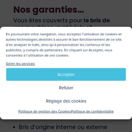
Nos garanties…
Vous êtes couverts pour
le bris de
vos machines, matériels et
équipements qu’ils soient
:
En poursuivant votre navigation, vous acceptez l’utilisation de cookies et
autres technologies destinés à assurer le bon fonctionnement de ce site,
d’en analyser le trafic, ainsi qu’à personnaliser les contenus et les
publicités, y compris de partenaires. En cliquant sur Accepter, vous
Fixes ou mobiles
consentez à l’utilisation de ces cookies.
Gérer les services
En fonctionnement, à l’arrêt, ou
pendant les opérations de
Accepter
montage, déplacement et
Refuser
démontage menées à des fins
d’entretien, réparation, révision ou
Réglage des cookies
inspection y compris lors du
Politique de gestion des Cookies
Politique de confidentialité
transport
Bris d’origine interne ou externe