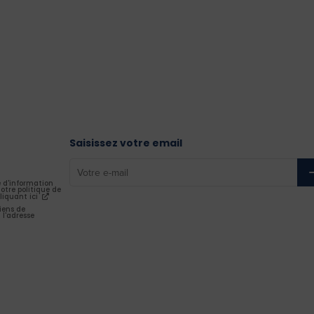
Saisissez votre email
e d'information
otre politique de
liquant ici
iens de
 l'adresse