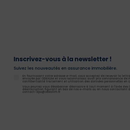
Inscrivez-vous à la newsletter !
Suivez les nouveautés en assurance immobilière.
En fournissant votre adresse e-mail, vous acceptez de recevoir la lettr
envoyée par ODEALIM et vous reconnaissez avoir pris connaissance de n
confidentialité traitement et utilisation des données personnelles en c
Vous pourrez vous désabonner désinscrire à tout moment à l'aide des l
désinscription figurant en bas de nos e-mails ou en nous contactant à
contact-dpo@odealim.fr