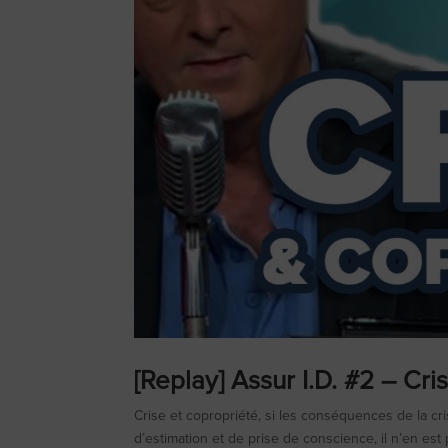
[Replay] Assur I.D. #2 – Cr
Crise et copropriété, si les conséquences de la cr
d’estimation et de prise de conscience, il n’en es