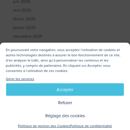
juin 2025
avril 2025
février 2025
janvier 2025
décembre 2024
novembre 2024
En poursuivant votre navigation, vous acceptez l’utilisation de cookies et
octobre 2024
autres technologies destinés à assurer le bon fonctionnement de ce site,
d’en analyser le trafic, ainsi qu’à personnaliser les contenus et les
juillet 2024
publicités, y compris de partenaires. En cliquant sur Accepter, vous
consentez à l’utilisation de ces cookies.
mai 2024
Gérer les services
avril 2024
février 2024
Accepter
janvier 2024
Refuser
novembre 2023
octobre 2023
Réglage des cookies
septembre 2023
Politique de gestion des Cookies
Politique de confidentialité