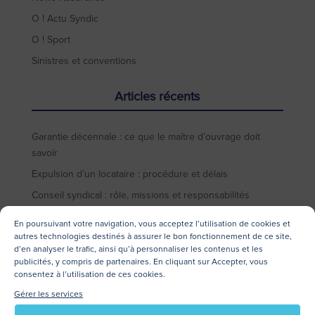
O ! Actu Syndic
O ! Sport
Sinistres et conventions
Articles récents
Garantie décennale : ce que le maître d’ouvrage doit
savoir
Expulsion d’un locataire : procédure et délais
Conseil syndical : rôle, missions et responsabilités
Syndic bénévole : quelle assurance pour se protéger
En poursuivant votre navigation, vous acceptez l’utilisation de cookies et
autres technologies destinés à assurer le bon fonctionnement de ce site,
Assurance PNO : guide pour le propriétaire non occupant
d’en analyser le trafic, ainsi qu’à personnaliser les contenus et les
publicités, y compris de partenaires. En cliquant sur Accepter, vous
Archives
consentez à l’utilisation de ces cookies.
Gérer les services
juillet 2026