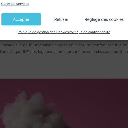
Gérer les services
Accepter
Refuser
Réglage des cookies
 copropriétés : de nouvelles obligatio
Politique de gestion des Cookies
Politique de confidentialité
 travaux sur les 10 prochaines années pour assurer confort, sécurité et
l’on sait que 15% des logements en copropriétés sont classés F ou G e