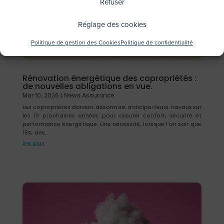
Refuser
Réglage des cookies
Politique de gestion des Cookies
Politique de confidentialité
Rénovation énergétique des copropriétés :
de nouvelles obligations en vue.
Mar 10, 2026
|
News Assurance
Les copropriétés doivent désormais anticiper leurs travaux sur
les 10 prochaines années pour assurer confort, sécurité et
performance énergétique. Une nécessité, lorsque l’on sait que
15% des...
lire plus