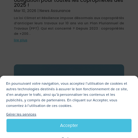
obligation pour toutes les copropriétés dès
2025 !
Mar 10, 2026
|
News Assurance
La loi Climat et Résilience impose désormais aux copropriétés
d’anticiper leurs travaux sur 10 ans via un Plan Pluriannuel de
Travaux (PPT). Qui est concerné ? Depuis 2023 : copropriétés
de +200...
lire plus
En poursuivant votre navigation, vous acceptez l’utilisation de cookies et
autres technologies destinés à assurer le bon fonctionnement de ce site,
d’en analyser le trafic, ainsi qu’à personnaliser les contenus et les
publicités, y compris de partenaires. En cliquant sur Accepter, vous
consentez à l’utilisation de ces cookies.
Gérer les services
Accepter