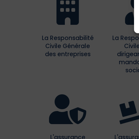

La Responsabilité
La Respo
Civile Générale
Civil
des entreprises
dirigea
manda
soci

L'assurance
L'assur