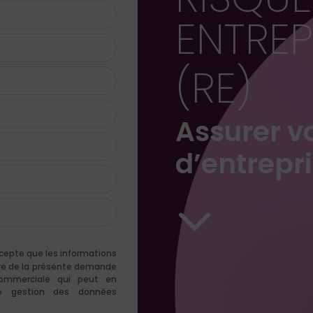
ENTREP
(RE)
Assurer v
d’entrepr
3
ccepte que les informations
dre de la présente demande
commerciale qui peut en
 de gestion des données