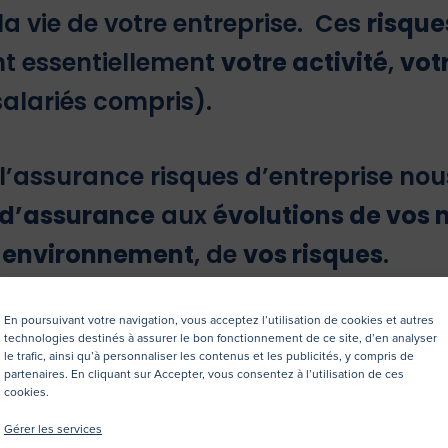
la vie de votre entreprise. Ces
risque
t essentiellement
votre activité
,
vot
salariés compris).
 l’assurance risques d’entreprise no
 d’assurance
aux
évolutions de vos 
e environnement
, de
vos risques
.
En poursuivant votre navigation, vous acceptez l’utilisation de cookies et autres
utions :
technologies destinés à assurer le bon fonctionnement de ce site, d’en analyser
le trafic, ainsi qu’à personnaliser les contenus et les publicités, y compris de
partenaires. En cliquant sur Accepter, vous consentez à l’utilisation de ces
cookies.
Gérer les services