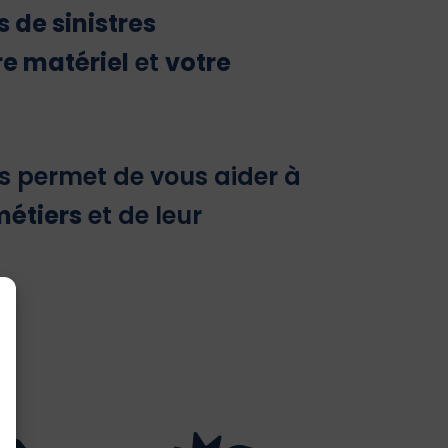
s de sinistres
re matériel
et
votre
us permet de vous aider à
métiers
et de leur