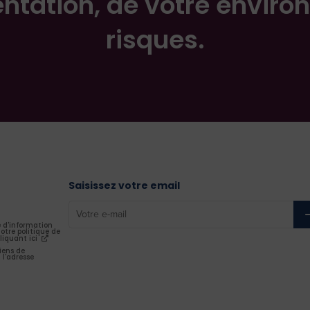
entation, de votre enviro
risques.
Saisissez votre email
e d'information
otre politique de
liquant ici
iens de
 l'adresse