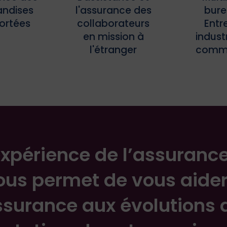
ndises
l'assurance des
bure
ortées
collaborateurs
Entr
en mission à
industr
l'étranger
comme
expérience de l’assuranc
ous permet de vous aide
ssurance aux évolutions d