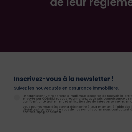
de leur réglem
Inscrivez-vous à la newsletter !
Suivez les nouveautés en assurance immobilière.
En fournissant votre adresse e-mail, vous acceptez de recevoir la lettr
envoyée par ODEALIM et vous reconnaissez avoir pris connaissance de n
confidentialité traitement et utilisation des données personnelles en c
Vous pourrez vous désabonner désinscrire à tout moment à l'aide des l
désinscription figurant en bas de nos e-mails ou en nous contactant à
contact-dpo@odealim.fr