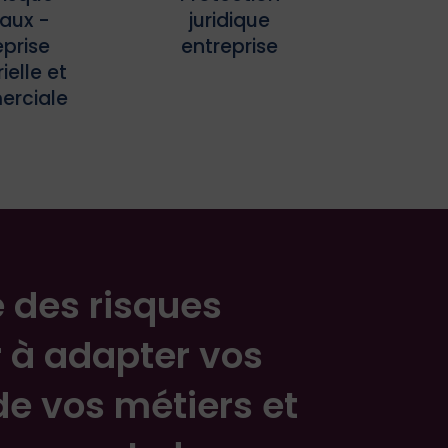
aux -
juridique
eprise
entreprise
ielle et
rciale
e des risques
r à adapter vos
e vos métiers et