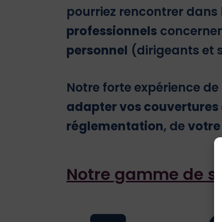
pourriez rencontrer dans 
professionnels
concernen
personnel
(dirigeants et 
Notre forte expérience de
adapter vos couvertures
réglementation
, de
votr
Notre gamme de sol