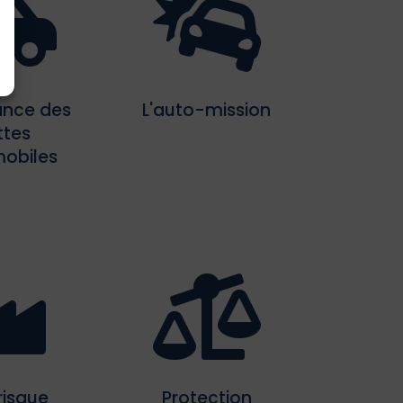


ance des
L'auto-mission
ttes
obiles


risque
Protection