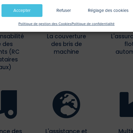


Accepter
Refuser
Réglage des cookies
Politique de gestion des Cookies
Politique de confidentialité
nsabilité
La couverture
L'assur
e des
des bris de
flo
nts (RC
machine
autom
taires
aux)


ance des
L'assistance et
Multi