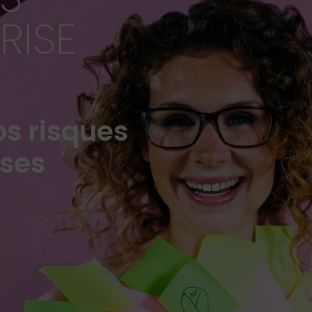
RISE
os risques
ises