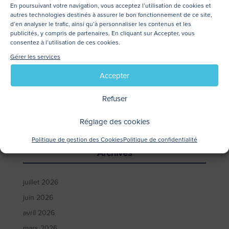
En poursuivant votre navigation, vous acceptez l’utilisation de cookies et
autres technologies destinés à assurer le bon fonctionnement de ce site,
Articles récents
d’en analyser le trafic, ainsi qu’à personnaliser les contenus et les
publicités, y compris de partenaires. En cliquant sur Accepter, vous
consentez à l’utilisation de ces cookies.
Garantie décennale : ce que le maître d’ouvrage doit
Gérer les services
savoir
Accepter
Expulsion d’un locataire : procédure et délais
Conseil syndical : rôle, missions et responsabilités
Refuser
Syndic bénévole : quelle assurance pour se protéger
Réglage des cookies
Assurance PNO : guide pour le propriétaire non occupant
Politique de gestion des Cookies
Politique de confidentialité
Archives
juillet 2026
juin 2026
avril 2026
mars 2026