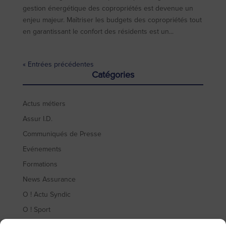
gestion énergétique des copropriétés est devenue un
enjeu majeur. Maîtriser les budgets des copropriétés tout
en garantissant le confort des résidents est un...
« Entrées précédentes
Catégories
Actus métiers
Assur I.D.
Communiqués de Presse
Evénements
Formations
News Assurance
O ! Actu Syndic
O ! Sport
Sinistres et conventions