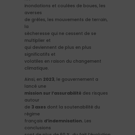
inondations et coulées de boues, les
averses
de grêles, les mouvements de terrain,
la
sècheresse qui ne cessent de se
multiplier et
qui deviennent de plus en plus
significatifs et
volatiles en raison du changement
climatique.
Ainsi, en
2023
, le gouvernement a
lancé une
mission sur l’assurabilité
des risques
autour
de
3 axes
dont la soutenabilité du
régime
français
d’indemnisation.
Les
conclusions
sont de plus de 60 %, du fait l’évolution