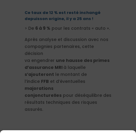
Ce taux de 12 % est resté inchangé
depuisson origine, il y a 25 ans !
> De
6 à 9 %
pour les contrats « auto ».
Après analyse et discussion avec nos
compagnies partenaires, cette
décision
va engendrer
une hausse des primes
d’assurance MRI
à laquelle
s’ajouteront
le montant de
l’indice
FFB
et d’éventuelles
majorations
conjoncturelles
pour déséquilibre des
résultats techniques des risques
assurés.
A BIENTÔT,