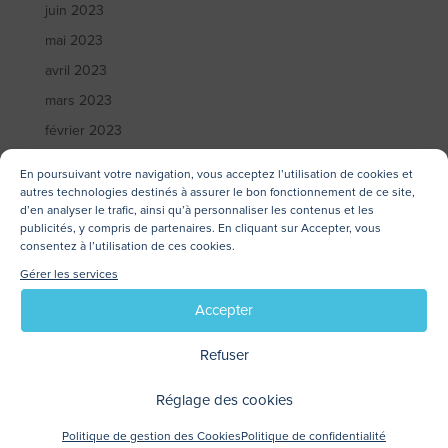
juin 2023
mai 2023
avril 2023
mars 2023
février 2023
janvier 2023
En poursuivant votre navigation, vous acceptez l’utilisation de cookies et
décembre 2022
autres technologies destinés à assurer le bon fonctionnement de ce site,
d’en analyser le trafic, ainsi qu’à personnaliser les contenus et les
novembre 2022
publicités, y compris de partenaires. En cliquant sur Accepter, vous
consentez à l’utilisation de ces cookies.
octobre 2022
Gérer les services
septembre 2022
Accepter
juillet 2022
juin 2022
Refuser
mai 2022
Réglage des cookies
avril 2022
mars 2022
Politique de gestion des Cookies
Politique de confidentialité