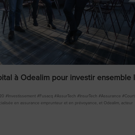
pital à Odealim pour investir ensemble 
020 #Investissement #Fusacq #AssurTech #InsurTech #Assurance #Cour
pécialisée en assurance emprunteur et en prévoyance, et Odealim, acteur