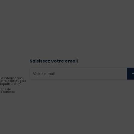
Saisissez votre email
e d'information
otre politique de
liquant ici
iens de
 l'adresse