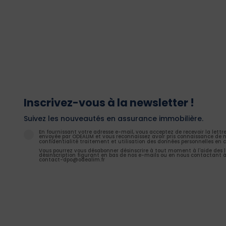
Inscrivez-vous à la newsletter !
Suivez les nouveautés en assurance immobilière.
En fournissant votre adresse e-mail, vous acceptez de recevoir la lettr
envoyée par ODEALIM et vous reconnaissez avoir pris connaissance de n
confidentialité traitement et utilisation des données personnelles en c
Vous pourrez vous désabonner désinscrire à tout moment à l'aide des l
désinscription figurant en bas de nos e-mails ou en nous contactant à
contact-dpo@odealim.fr