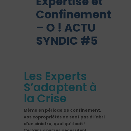
Expertise et
Confinement
– O ! ACTU
SYNDIC #5
Les Experts
S’adaptent à
la Crise
Même en période de confinement,
vos copropriétés ne sont pas à l’abri
d’un sinistre, quel qu’il soit !
Certains sinistres nécessitent