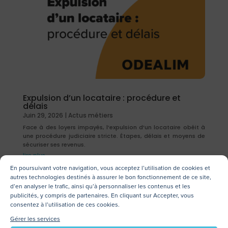
Expulsion d’un locataire : procédure et
délais
Juin 29, 2026
|
Actus métiers
Face à des loyers impayés, l’expulsion d’un locataire obéit à
une procédure judiciaire stricte. Étapes, délais et moyens de
sécuriser ses revenus.
lire plus
En poursuivant votre navigation, vous acceptez l’utilisation de cookies et
autres technologies destinés à assurer le bon fonctionnement de ce site,
d’en analyser le trafic, ainsi qu’à personnaliser les contenus et les
publicités, y compris de partenaires. En cliquant sur Accepter, vous
consentez à l’utilisation de ces cookies.
Gérer les services