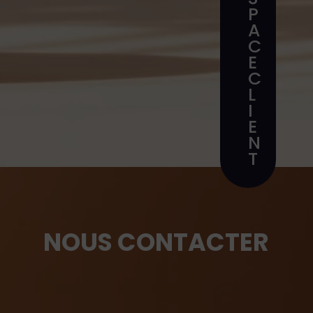
P
A
C
E
C
L
I
E
N
T
NOUS CONTACTER