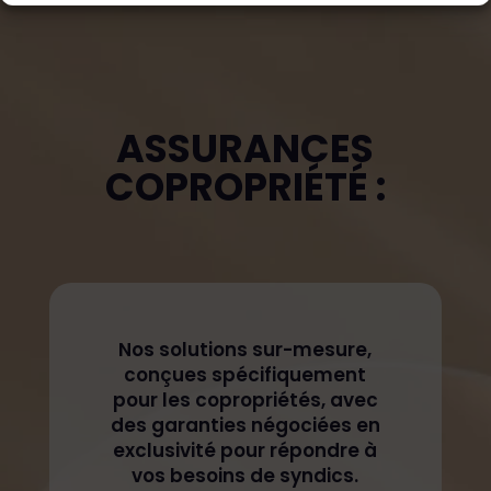
ASSURANCES
COPROPRIÉTÉ :
Nos solutions sur-mesure,
conçues spécifiquement
pour les copropriétés, avec
des garanties négociées en
exclusivité pour répondre à
vos besoins de syndics.