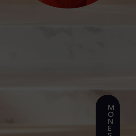
M
O
N
E
S