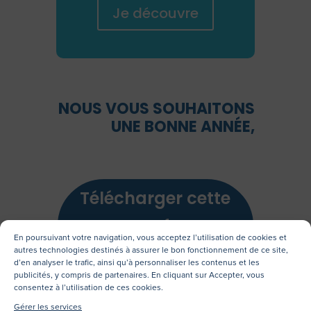
Je découvre
NOUS VOUS SOUHAITONS
UNE BONNE ANNÉE,
Télécharger cette
news au format
En poursuivant votre navigation, vous acceptez l’utilisation de cookies et
.pdf
autres technologies destinés à assurer le bon fonctionnement de ce site,
d’en analyser le trafic, ainsi qu’à personnaliser les contenus et les
publicités, y compris de partenaires. En cliquant sur Accepter, vous
consentez à l’utilisation de ces cookies.
Gérer les services