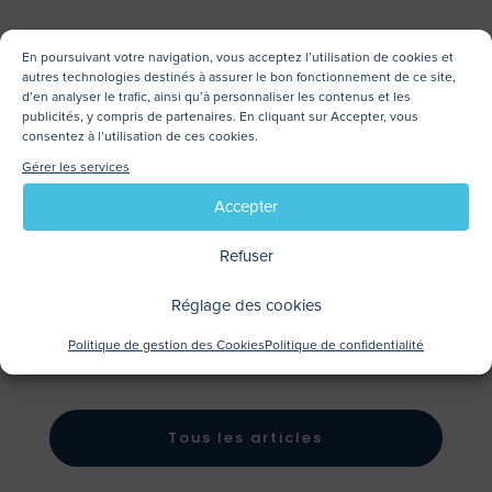
À BIENTÔT !
En poursuivant votre navigation, vous acceptez l’utilisation de cookies et
autres technologies destinés à assurer le bon fonctionnement de ce site,
d’en analyser le trafic, ainsi qu’à personnaliser les contenus et les
publicités, y compris de partenaires. En cliquant sur Accepter, vous
consentez à l’utilisation de ces cookies.
Télécharger cette
Gérer les services
news au format
Accepter
.pdf
Refuser
Réglage des cookies
Politique de gestion des Cookies
Politique de confidentialité
Tous les articles