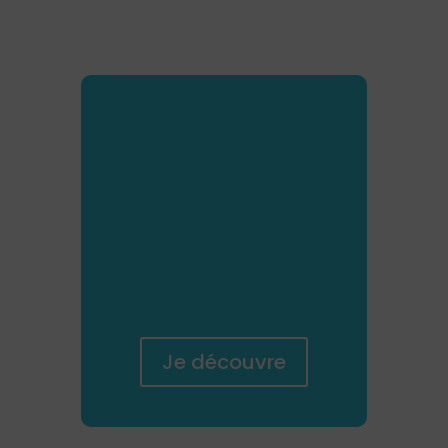
Découvrez
nos
assurances
Immeubles
&
Copropriétés
Je découvre