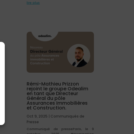
lire plus
Rémi-Mathieu Prizzon
rejoint le groupe Odealim
en tant que Directeur
Général du pôle
Assurances Immobilières
et Construction.
Oct 9, 2025
|
Communiqués de
Presse
Communiqué de presseParis, le 9