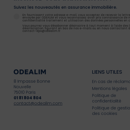
Suivez les nouveautés en assurance immobilière.
En fournissant votre adresse e-mail, vous acceptez de recevoir la lettr
envoyée par ODEALIM et vous reconnaissez avoir pris connaissance de n
confidentialité traitement et utilisation des données personnelles en c
Vous pourrez vous désabonner désinscrire à tout moment à l'aide des l
désinscription figurant en bas de nos e-mails ou en nous contactant à
contact-dpo@odealim.fr
LIENS UTILES
8 Impasse Bonne
En cas de réclam
Nouvelle
Mentions légales
75010 Paris
Politique de
01 81 804 804
confidentialité
contact@odealim.com
Politique de gesti
des cookies