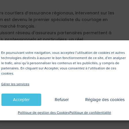
 courtiers d’assurance régionaux, intervenant sur les
m est devenu le premier spécialiste du courtage en
 marché français.
puissant réseau d’assureurs partenaires permettent à
, professionnels et particuliers, un réel
t des solutions sur mesure.
En poursuivant votre navigation, vous acceptez l’utilisation de cookies et autres
technologies destinés à assurer le bon fonctionnement de ce site, d’en analyser
lim
le trafic, ainsi qu’à personnaliser les contenus et les publicités, y compris de
partenaires. En cliquant sur Accepter, vous consentez à l’utilisation de ces
cookies.
oka.fr
– 06 07 55 25 52
Gérer les services
.fr
– 06 52 32 10 11
Accepter
Refuser
Réglage des cookies
Politique de gestion des Cookies
Politique de confidentialité