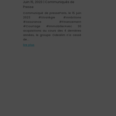
Juin 15, 2023
|
Communiqués de
Presse
Communiqué de presseParis, le 15 juin
2023 #Stratégie #Ambitions
#Assurance #Financement
#Courtage #ImmobilierAvec 30
acquisitions au cours des 4 dernières
années, le groupe Odealim n'a cessé
de...
lire plus