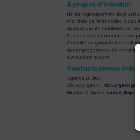
À propos d’Odealim
Né du regroupement de plusieurs
marchés de l’immobilier, Odeali
assurances immobilières sur le
Son ancrage territorial et son 
Odealim de garantir à ses clients
accompagnement de proximité e
www.odealim.com
Contacts presse Odea
Agence EPOKA
Alix Bourgeois –
abourgeois@ep
Nicolas Crépin –
ncrepin@epoka