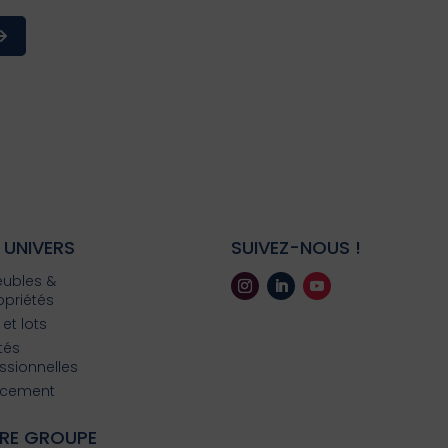
 UNIVERS
SUIVEZ-NOUS !
ubles &
priétés
 et lots
ités
ssionnelles
ncement
RE GROUPE