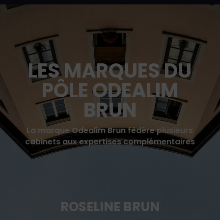
LES MARQUES DU
PÔLE ODEALIM
BRUN
La marque Odealim Brun fédère plusieurs
cabinets aux expertises complémentaires
ROSELINE BRUN