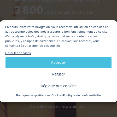
>
ans d’expertise en risque locatif
3 800
>
sinistres
gérés chaque
année
96 000
En poursuivant votre navigation, vous acceptez l’utilisation de cookies et
>
lots couverts en GLI
autres technologies destinés à assurer le bon fonctionnement de ce site,
4 200
d’en analyser le trafic, ainsi qu’à personnaliser les contenus et les
publicités, y compris de partenaires. En cliquant sur Accepter, vous
>
immeubles assurés
consentez à l’utilisation de ces cookies.
Gérer les services
Partenaire historique des régies
Accepter
et professionnels de l’immobilier lyonnais
Refuser
UN PARTENAIRE
Réglage des cookies
DE CONFIANCE
Politique de gestion des Cookies
Politique de confidentialité
Odealim brun s’appuie sur :