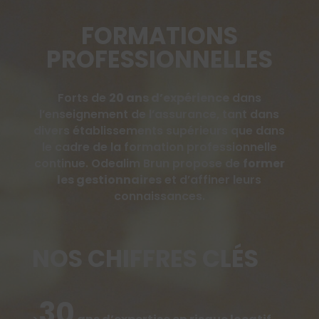
FORMATIONS
PROFESSIONNELLES
Forts de
20 ans d’expérience
dans
l’enseignement de l’assurance, tant dans
divers établissements supérieurs que dans
le cadre de la formation professionnelle
continue. Odealim Brun propose de
former
les gestionnaires
et d’affiner leurs
connaissances.
NOS CHIFFRES CLÉS
30