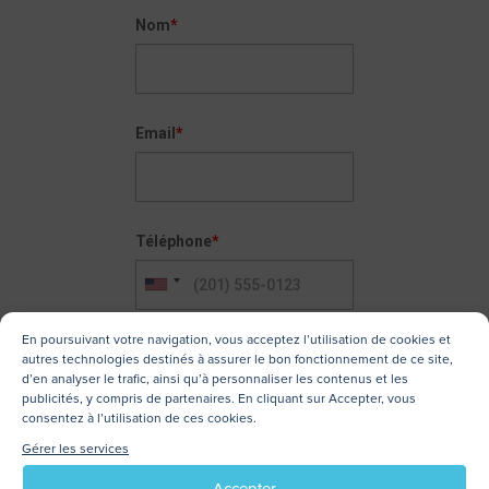
Nom
*
Email
*
Téléphone
*
En poursuivant votre navigation, vous acceptez l’utilisation de cookies et
Joindre un CV
*
autres technologies destinés à assurer le bon fonctionnement de ce site,
d’en analyser le trafic, ainsi qu’à personnaliser les contenus et les
Pas de fichier sélectionné
Parcourir
publicités, y compris de partenaires. En cliquant sur Accepter, vous
consentez à l’utilisation de ces cookies.
Gérer les services
Protection de vos données
Accepter