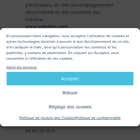
particuliers, un réel accompagnement
de proximité et des solutions sur
mesure.
www.odealim.com
En poursuivant votre navigation, vous acceptez l’utilisation de cookies et
autres technologies destinés à assurer le bon fonctionnement de ce site,
d’en analyser le trafic, ainsi qu’à personnaliser les contenus et les
publicités, y compris de partenaires. En cliquant sur Accepter, vous
Contacts presse
consentez à l’utilisation de ces cookies.
Gérer les services
Accepter
Agence EPOKA pour Odealim
Alix Bourgeois
Refuser
abourgeois@epoka.fr
06 07 55 25 52
Réglage des cookies
Nicolas Crépin
Politique de gestion des Cookies
Politique de confidentialité
ncrepin@epoka.fr
06 52 32 10 11