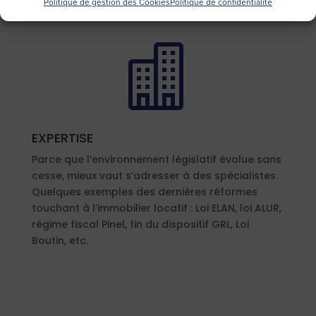
Politique de gestion des Cookies
Politique de confidentialité
nos clients.

EXPERTISE
Parce que l’environnement législatif évolue sans
cesse, mieux vaut s’adresser à des spécialistes.
Quelques exemples des dernières réformes
touchant à l’immobilier locatif : Loi ELAN, loi ALUR,
régime fiscal Pinel, fin du dispositif GRL, Loi
Boutin, etc.