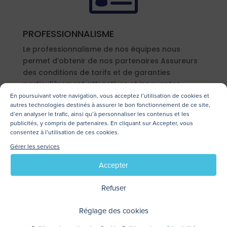
PROFESSIONNALISME
Le professionnalisme de nos équipes nous
permet d’obtenir de nos partenaires Assureurs
des conditions de tarifs et de garanties
particulièrement attractives et innovantes.
En poursuivant votre navigation, vous acceptez l’utilisation de cookies et
autres technologies destinés à assurer le bon fonctionnement de ce site,

d’en analyser le trafic, ainsi qu’à personnaliser les contenus et les
publicités, y compris de partenaires. En cliquant sur Accepter, vous
consentez à l’utilisation de ces cookies.
Gérer les services
Accepter
PROACTIVITÉ
Refuser
Grâce aux protocoles conclus avec des
Assureurs de 1er ordre, nous organisons la
Réglage des cookies
gestion de nos propres contrats, pour une
meilleure efficacité et réactivité au service de