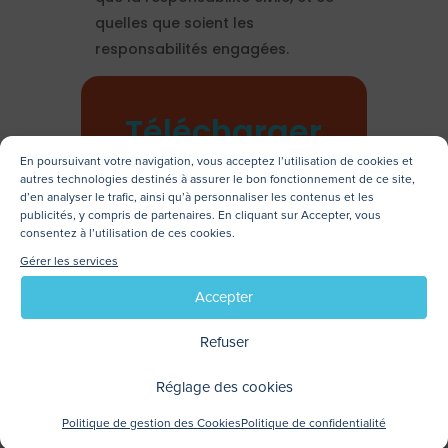
quelles que soient les
responsabilités engagées.
Télécharger
au format
En poursuivant votre navigation, vous acceptez l’utilisation de cookies et
autres technologies destinés à assurer le bon fonctionnement de ce site,
PDF
d’en analyser le trafic, ainsi qu’à personnaliser les contenus et les
publicités, y compris de partenaires. En cliquant sur Accepter, vous
consentez à l’utilisation de ces cookies.
Convention IRSI
Gérer les services
.pdf
Accepter
Refuser
Réglage des cookies
Politique de gestion des Cookies
Politique de confidentialité