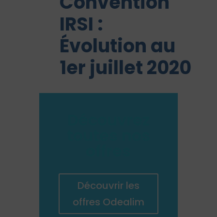
Convention
IRSI :
Évolution au
1er juillet 2020
Découvrez
toutes nos
offres
Découvrir les
offres Odealim