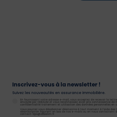
Inscrivez-vous à la newsletter !
Suivez les nouveautés en assurance immobilière.
En fournissant votre adresse e-mail, vous acceptez de recevoir la lettr
envoyée par ODEALIM et vous reconnaissez avoir pris connaissance de n
confidentialité traitement et utilisation des données personnelles en c
Vous pourrez vous désabonner désinscrire à tout moment à l'aide des l
désinscription figurant en bas de nos e-mails ou en nous contactant à
contact-dpo@odealim.fr