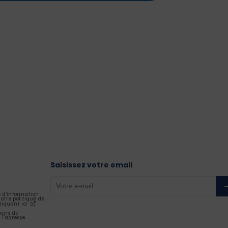
Saisissez votre email
e d'information
otre politique de
liquant ici
iens de
 l'adresse