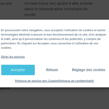
 ou par
La mise à jour est, quant à elle, incluse
dans la rémunération forfaitaire du
syndic.
En poursuivant votre navigation, vous acceptez l’utilisation de cookies et autres
ctions ?
technologies destinés à assurer le bon fonctionnement de ce site, d’en analyser
le trafic, ainsi qu’à personnaliser les contenus et les publicités, y compris de
partenaires. En cliquant sur Accepter, vous consentez à l’utilisation de ces
cookies.
ute
En outre, à défaut d’immatriculation ou
meure
d’actualisation annuelle des données, la
Gérer les services
copropriété ne pourra pas bénéficier de
e pas
subventions de l’État, de ses
Accepter
Refuser
Réglage des cookies
eure,
établissements publics (comme celles
astreinte
de l’Agence nationale de l’habitat) ou
Politique de gestion des Cookies
Politique de confidentialité
uros par
des collectivités territoriales.
quelle