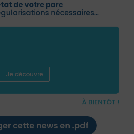
état de votre parc
régularisations nécessaires…
rez nos solutions
es & Copropriétés
Je découvre
À BIENTÔT !
er cette news en .pdf