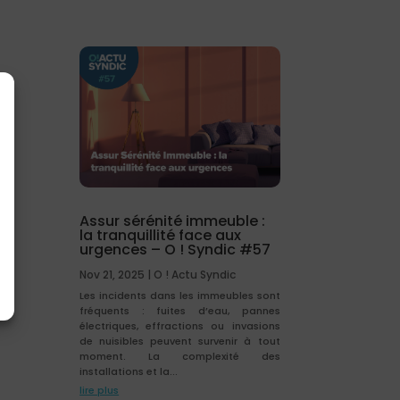
Assur sérénité immeuble :
la tranquillité face aux
urgences – O ! Syndic #57
Nov 21, 2025
|
O ! Actu Syndic
Les incidents dans les immeubles sont
fréquents : fuites d’eau, pannes
électriques, effractions ou invasions
de nuisibles peuvent survenir à tout
moment. La complexité des
installations et la...
lire plus