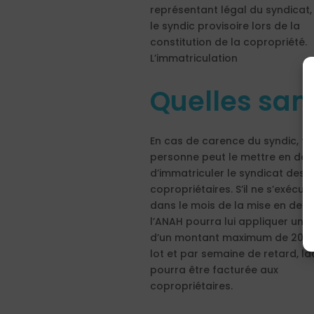
représentant légal du syndicat,
le syndic provisoire lors de la
constitution de la copropriété.
L’immatriculation
Quelles san
En cas de carence du syndic, to
personne peut le mettre en de
d’immatriculer le syndicat des
copropriétaires. S’il ne s’exécut
dans le mois de la mise en dem
l’ANAH pourra lui appliquer une 
d’un montant maximum de 20 e
lot et par semaine de retard, la
pourra être facturée aux
copropriétaires.