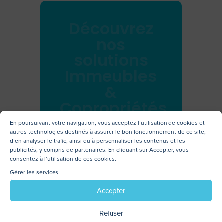
Découvrez
nos
solutions
Immeubles
&
Copropriétés
En poursuivant votre navigation, vous acceptez l’utilisation de cookies et
autres technologies destinés à assurer le bon fonctionnement de ce site,
Je découvre
d’en analyser le trafic, ainsi qu’à personnaliser les contenus et les
publicités, y compris de partenaires. En cliquant sur Accepter, vous
consentez à l’utilisation de ces cookies.
Gérer les services
Accepter
À BIENTÔT !
Refuser