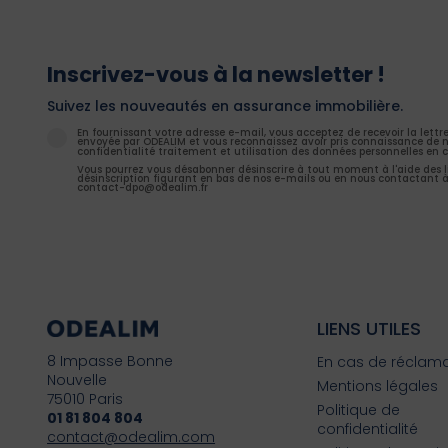
Inscrivez-vous à la newsletter !
Suivez les nouveautés en assurance immobilière.
En fournissant votre adresse e-mail, vous acceptez de recevoir la lettr
envoyée par ODEALIM et vous reconnaissez avoir pris connaissance de n
confidentialité traitement et utilisation des données personnelles en c
Vous pourrez vous désabonner désinscrire à tout moment à l'aide des l
désinscription figurant en bas de nos e-mails ou en nous contactant à
contact-dpo@odealim.fr
LIENS UTILES
8 Impasse Bonne
En cas de réclam
Nouvelle
Mentions légales
75010 Paris
Politique de
01 81 804 804
confidentialité
contact@odealim.com