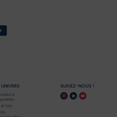
 UNIVERS
SUIVEZ-NOUS !
ubles &
priétés
 et lots
ités
ssionnelles