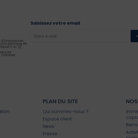
Saisissez votre email
e d'information
otre politique de
liquant ici
iens de
 l'adresse
PLAN DU SITE
NOS
ation
Qui sommes-nous ?
Imme
copro
Espace client
Biens
News
Activ
Presse
profe