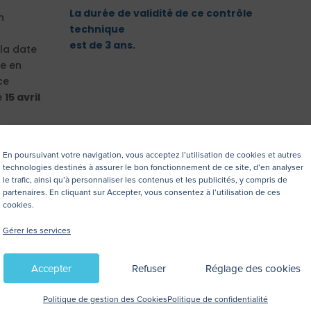
La durée de validité de ce contrôle
n
technique
est de 3 ans.
la date
se en
ce
e
15 avril
culé
En poursuivant votre navigation, vous acceptez l’utilisation de cookies et autres
technologies destinés à assurer le bon fonctionnement de ce site, d’en analyser
re 2019
,
le trafic, ainsi qu’à personnaliser les contenus et les publicités, y compris de
partenaires. En cliquant sur Accepter, vous consentez à l’utilisation de ces
cookies.
ectué en
Gérer les services
ns ?
Accepter
Refuser
Réglage des cookies
Politique de gestion des Cookies
Politique de confidentialité