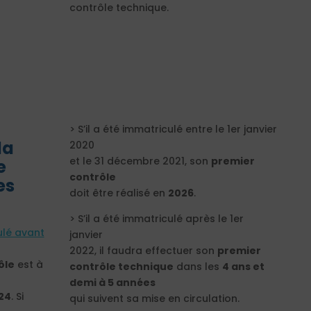
contrôle technique.
?
> S’il a été immatriculé entre le 1er janvier
la
2020
et le 31 décembre 2021, son
premier
e
contrôle
es
doit être réalisé en
2026
.
> S’il a été immatriculé après le 1er
ulé avant
janvier
2022, il faudra effectuer son
premier
ôle
est à
contrôle technique
dans les
4 ans et
demi à 5 années
24
. Si
qui suivent sa mise en circulation.