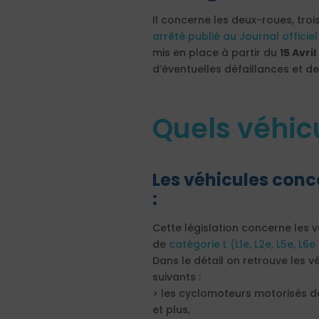
Il concerne les deux-roues, troi
arrêté publié au Journal officie
mis en place à partir du
15 Avri
d’éventuelles défaillances et de 
Quels véhic
Les véhicules conc
:
Cette législation concerne les v
de
catégorie L (L1e, L2e, L5e, L6e 
Dans le détail on retrouve les v
suivants :
> les cyclomoteurs motorisés 
et plus,