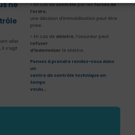
us ne
> En cas de
contrôle
par les
forces de
l’ordre
,
une décision d’immobilisation peut être
trôle
prise.
> En cas de
sinistre
, l’assureur peut
nt aller
refuser
il s’agit
d’indemniser
le sinistre.
Pensez à prendre rendez-vous dans
un
centre de contrôle technique en
temps
voulu…
ez nos assurances
es & Copropriétés