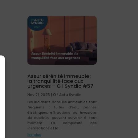
Assur sérénité immeuble :
la tranquillité face aux
urgences – O ! Syndic #57
Nov 21, 2025
|
O ! Actu Syndic
Les incidents dans les immeubles sont
fréquents : fuites d’eau, pannes
électriques, effractions ou invasions
de nuisibles peuvent survenir à tout
moment. La complexité des
installations et la...
lire plus