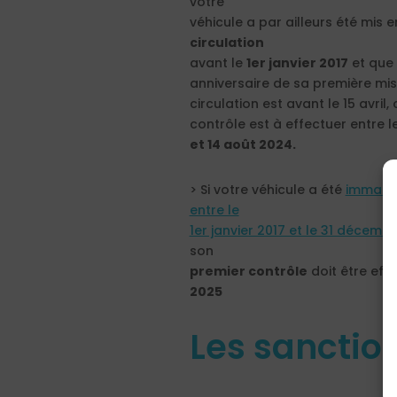
votre
véhicule a par ailleurs été mis e
circulation
avant le
1er janvier 2017
et que 
anniversaire de sa première mi
circulation est avant le 15 avril, 
contrôle est à effectuer entre l
et 14 août 2024.
> Si votre véhicule a été
immatri
entre le
1er janvier 2017 et le 31 décemb
son
premier contrôle
doit être eff
2025
Les sanctio