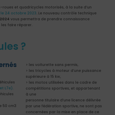
s-roues et quadricycles motorisés, à la suite d’un
l le 24 octobre 2023
. Le nouveau contrôle technique
l 2024
vous permettra de prendre connaissance
les faire réparer.
ules ?
ernés
> les voiturette sans permis,
> les tricycles à moteur d’une puissance
supérieure à 15 kw,
éhicules
> les motos utilisées dans le cadre de
et L7e).
compétitions sportives, et appartenant
éhicules
à une
personne titulaire d’une licence délivrée
de 50 cm3
par une fédération sportive, ne sont pas
concernées par la mise en place de ce