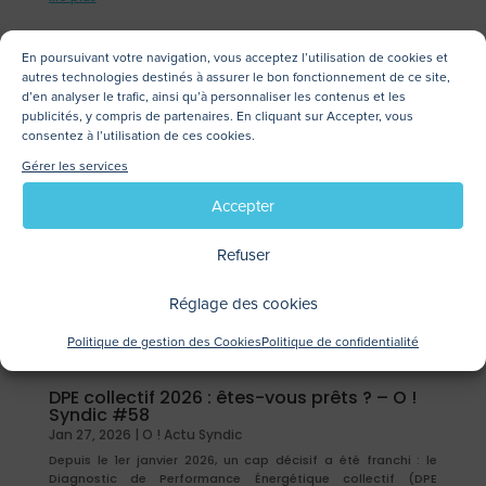
En poursuivant votre navigation, vous acceptez l’utilisation de cookies et
autres technologies destinés à assurer le bon fonctionnement de ce site,
d’en analyser le trafic, ainsi qu’à personnaliser les contenus et les
publicités, y compris de partenaires. En cliquant sur Accepter, vous
consentez à l’utilisation de ces cookies.
Gérer les services
Accepter
Refuser
Réglage des cookies
Politique de gestion des Cookies
Politique de confidentialité
DPE collectif 2026 : êtes-vous prêts ? – O !
Syndic #58
Jan 27, 2026
|
O ! Actu Syndic
Depuis le 1er janvier 2026, un cap décisif a été franchi : le
Diagnostic de Performance Énergétique collectif (DPE