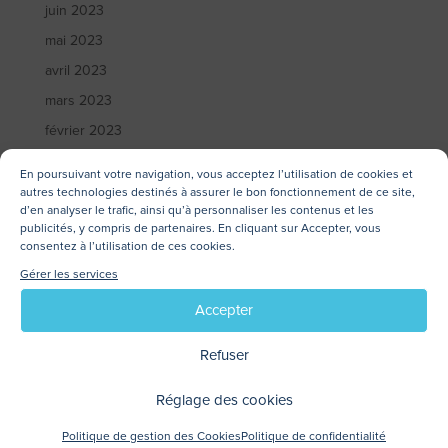
juin 2023
mai 2023
avril 2023
mars 2023
février 2023
janvier 2023
En poursuivant votre navigation, vous acceptez l’utilisation de cookies et
décembre 2022
autres technologies destinés à assurer le bon fonctionnement de ce site,
d’en analyser le trafic, ainsi qu’à personnaliser les contenus et les
novembre 2022
publicités, y compris de partenaires. En cliquant sur Accepter, vous
consentez à l’utilisation de ces cookies.
octobre 2022
Gérer les services
septembre 2022
Accepter
juillet 2022
juin 2022
Refuser
mai 2022
Réglage des cookies
avril 2022
mars 2022
Politique de gestion des Cookies
Politique de confidentialité