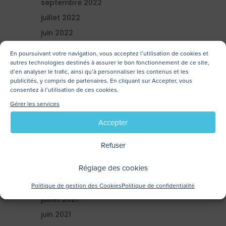
septembre 2022
juillet 2022
juin 2022
mai 2022
En poursuivant votre navigation, vous acceptez l’utilisation de cookies et
avril 2022
autres technologies destinés à assurer le bon fonctionnement de ce site,
d’en analyser le trafic, ainsi qu’à personnaliser les contenus et les
mars 2022
publicités, y compris de partenaires. En cliquant sur Accepter, vous
consentez à l’utilisation de ces cookies.
février 2022
Gérer les services
janvier 2022
Accepter
décembre 2021
novembre 2021
Refuser
octobre 2021
Réglage des cookies
septembre 2021
août 2021
Politique de gestion des Cookies
Politique de confidentialité
juillet 2021
juin 2021