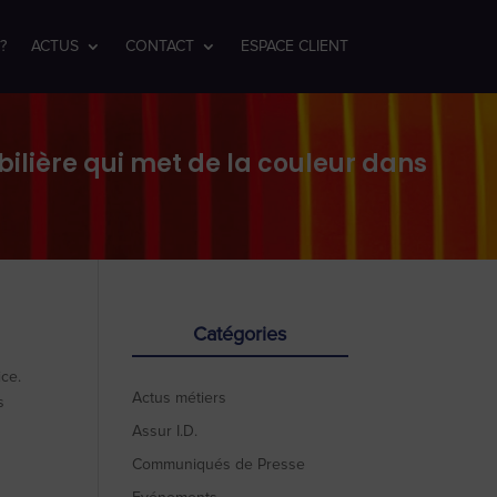
?
ACTUS
CONTACT
ESPACE CLIENT
ilière qui met de la couleur dans
Catégories
ice.
Actus métiers
s
Assur I.D.
Communiqués de Presse