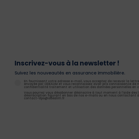
Inscrivez-vous à la newsletter !
Suivez les nouveautés en assurance immobilière.
En fournissant votre adresse e-mail, vous acceptez de recevoir la lettr
envoyée par ODEALIM et vous reconnaissez avoir pris connaissance de n
confidentialité traitement et utilisation des données personnelles en c
Vous pourrez vous désabonner désinscrire à tout moment à l'aide des l
désinscription figurant en bas de nos e-mails ou en nous contactant à
contact-dpo@odealim.fr