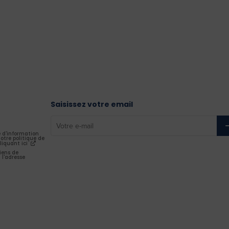
Saisissez votre email
e d'information
otre politique de
liquant ici
iens de
 l'adresse