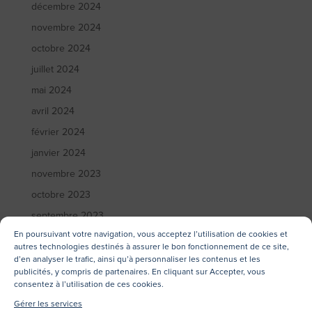
décembre 2024
novembre 2024
octobre 2024
juillet 2024
mai 2024
avril 2024
février 2024
janvier 2024
novembre 2023
octobre 2023
septembre 2023
En poursuivant votre navigation, vous acceptez l’utilisation de cookies et
juin 2023
autres technologies destinés à assurer le bon fonctionnement de ce site,
mai 2023
d’en analyser le trafic, ainsi qu’à personnaliser les contenus et les
publicités, y compris de partenaires. En cliquant sur Accepter, vous
avril 2023
consentez à l’utilisation de ces cookies.
mars 2023
Gérer les services