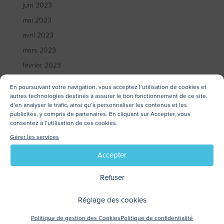
juin 2023
mai 2023
avril 2023
mars 2023
février 2023
janvier 2023
En poursuivant votre navigation, vous acceptez l’utilisation de cookies et
décembre 2022
autres technologies destinés à assurer le bon fonctionnement de ce site,
d’en analyser le trafic, ainsi qu’à personnaliser les contenus et les
novembre 2022
publicités, y compris de partenaires. En cliquant sur Accepter, vous
consentez à l’utilisation de ces cookies.
octobre 2022
Gérer les services
septembre 2022
Accepter
juillet 2022
juin 2022
Refuser
mai 2022
Réglage des cookies
avril 2022
mars 2022
Politique de gestion des Cookies
Politique de confidentialité